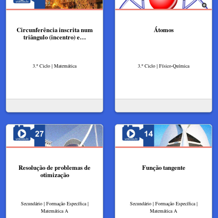
Circunferência inscrita num
Átomos
triângulo (incentro) e…
3.º Ciclo | Matemática
3.º Ciclo | Físico-Química
Resolução de problemas de
Função tangente
otimização
Secundário | Formação Específica |
Secundário | Formação Específica |
Matemática A
Matemática A