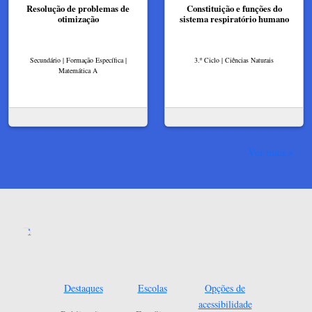
Resolução de problemas de
Constituição e funções do
otimização
sistema respiratório humano
Secundário | Formação Específica |
3.º Ciclo | Ciências Naturais
Matemática A
Ver mais
Destaques
Escolas
Opções de
acessibilidade