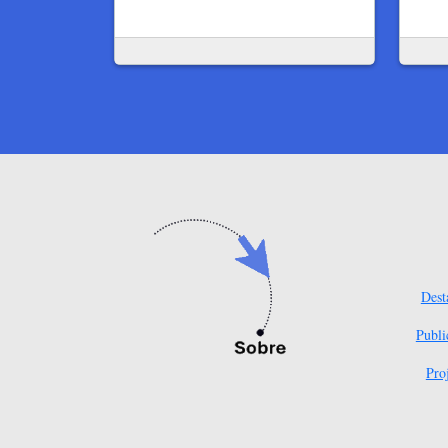
Dest
Publi
Pro