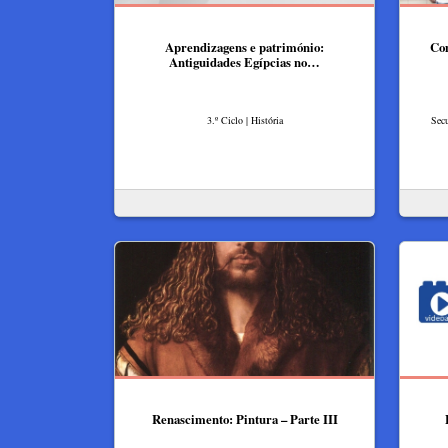
Aprendizagens e património:
Com
Antiguidades Egípcias no…
3.º Ciclo | História
Secu
Renascimento: Pintura – Parte III