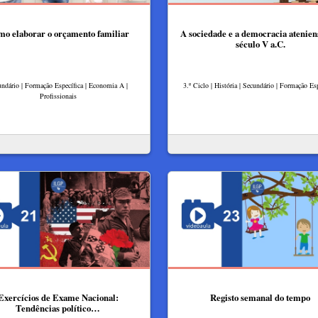
o elaborar o orçamento familiar
A sociedade e a democracia atenien
século V a.C.
ndário | Formação Específica | Economia A |
3.º Ciclo | História | Secundário | Formação Esp
Profissionais
Exercícios de Exame Nacional:
Registo semanal do tempo
Tendências político…