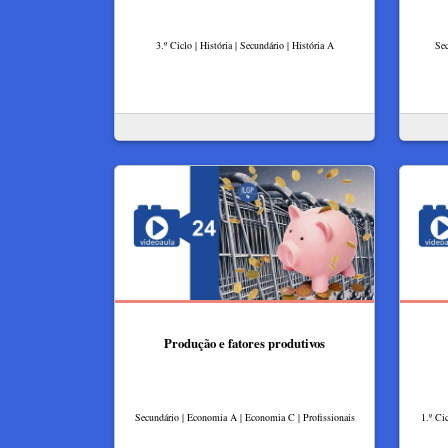
3.º Ciclo | História | Secundário | História A
Sec
Produção e fatores produtivos
Secundário | Economia A | Economia C | Profissionais
1.º Ci