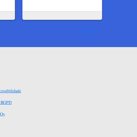
Ver mais
essibilidade
s RGPD
Qs