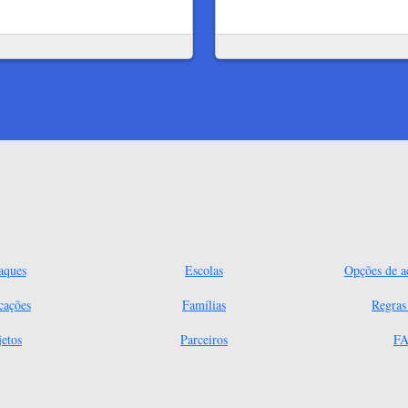
aques
Escolas
Opções de ac
cações
Famílias
Regra
jetos
Parceiros
FA