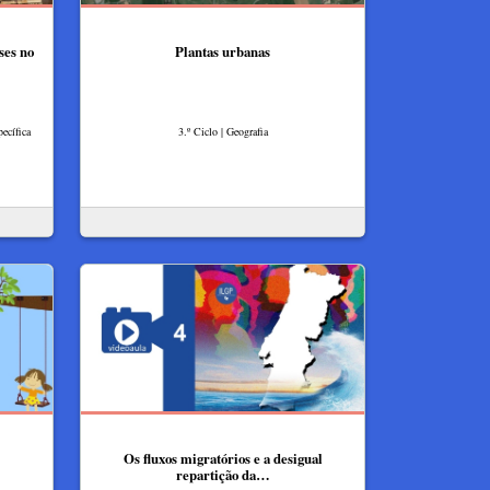
ses no
Plantas urbanas
ecífica
3.º Ciclo | Geografia
Os fluxos migratórios e a desigual
repartição da…