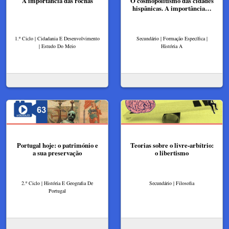
A importância das rochas
O cosmopolitismo das cidades
hispânicas. A importância…
1.º Ciclo | Cidadania E Desenvolvimento
Secundário | Formação Específica |
| Estudo Do Meio
História A
Portugal hoje: o património e
Teorias sobre o livre-arbítrio:
a sua preservação
o libertismo
2.º Ciclo | História E Geografia De
Secundário | Filosofia
Portugal