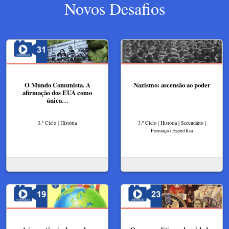
Novos Desafios
O Mundo Comunista. A
Nazismo: ascensão ao poder
afirmação dos EUA como
única…
3.º Ciclo | História
3.º Ciclo | História | Secundário |
Formação Específica