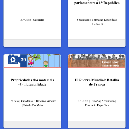
parlamentar: a 1.ª República
3.º Ciclo | Geografia
Secundário | Formação Específica |
História B
Propriedades dos materiais
II Guerra Mundial: Batalha
(4): flutuabilidade
de França
1.º Ciclo | Cidadania E Desenvolvimento
3.º Ciclo | História | Secundário |
| Estudo Do Meio
Formação Específica