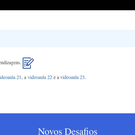
rendizagens.
ideoaula 21
, a
videoaula 22
e a
videoaula 23
.
Novos Desafios