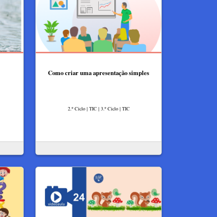
Como criar uma apresentação simples
2.º Ciclo | TIC | 3.º Ciclo | TIC