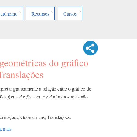
Autónomo
Recursos
Cursos
geométricas do gráfico
Translações
pretar graficamente a relação entre o gráfico de
(𝑥) + 𝑑 e 𝑓(𝑥 − 𝑐), 𝑐 𝑒 𝑑 números reais não
ormações; Geométricas; Translações.
entais