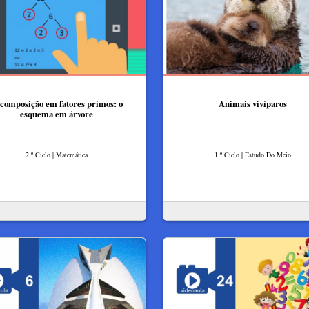
composição em fatores primos: o
Animais vivíparos
esquema em árvore
2.º Ciclo | Matemática
1.º Ciclo | Estudo Do Meio