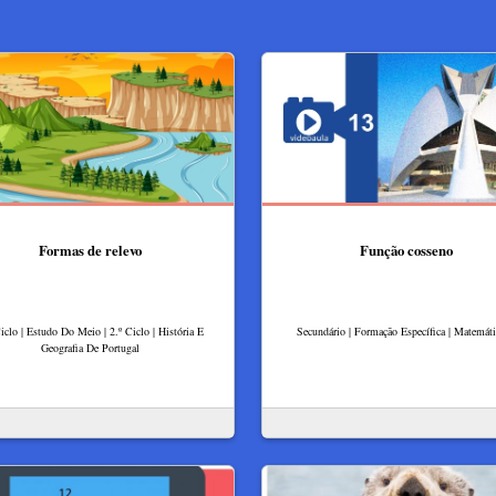
Formas de relevo
Função cosseno
iclo | Estudo Do Meio | 2.º Ciclo | História E
Secundário | Formação Específica | Matemát
Geografia De Portugal