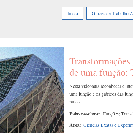
Início
Guiões de Trabalho 
Transformações 
de uma função: 
Nesta videoaula reconhecer e inter
uma função e os gráficos das funções 
nulos.
Palavras-chave
Funções; Transf
Área
Ciências Exatas e Experim