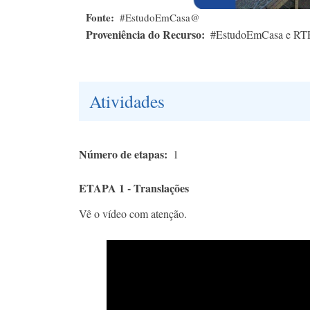
Fonte
#EstudoEmCasa@
Proveniência do Recurso
#EstudoEmCasa e RT
Atividades
Número de etapas
1
ETAPA 1 - Translações
Vê o vídeo com atenção.