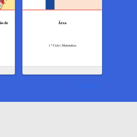
ão de
Área
1.º Ciclo | Matemática
Ver mais