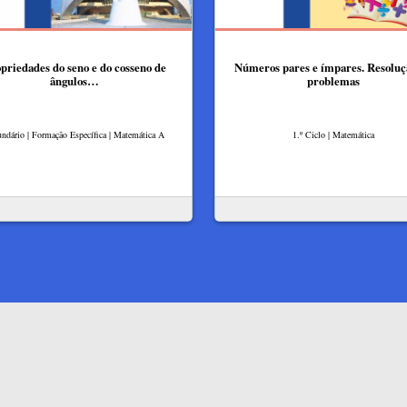
priedades do seno e do cosseno de
Números pares e ímpares. Resoluç
ângulos…
problemas
ndário | Formação Específica | Matemática A
1.º Ciclo | Matemática