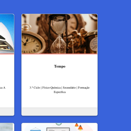
Tempo
ica A
3.º Ciclo | Físico-Química | Secundário | Formação
Específica