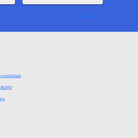
Ver mais
essibilidade
s RGPD
Qs