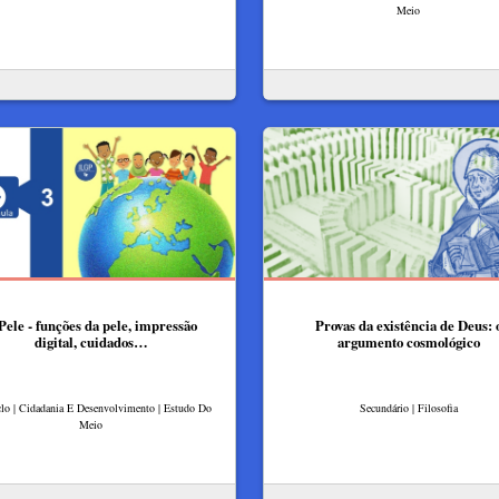
Meio
Pele - funções da pele, impressão
Provas da existência de Deus: 
digital, cuidados…
argumento cosmológico
clo | Cidadania E Desenvolvimento | Estudo Do
Secundário | Filosofia
Meio