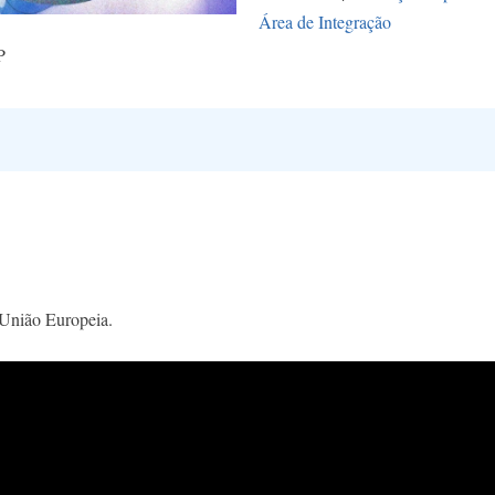
Área de Integração
P
a União Europeia.