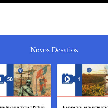
Novos Desafios
ugal hoje: os serviços em Portugal.
O espaço rural: as paisagens agrár