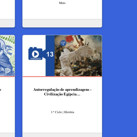
Meio
o
Autorregulação de aprendizagens -
Civilização Egípcia…
3.º Ciclo | História