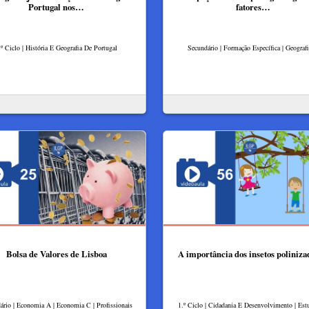
Portugal nos…
fatores…
.º Ciclo | História E Geografia De Portugal
Secundário | Formação Específica | Geograf
Bolsa de Valores de Lisboa
A importância dos insetos poliniza
ário | Economia A | Economia C | Profissionais
1.º Ciclo | Cidadania E Desenvolvimento | Es