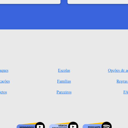
aques
Escolas
Opções de ac
cações
Famílias
Regra
jetos
Parceiros
FA