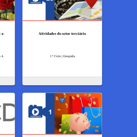
 a
Atividades do setor terciário
a A
3.º Ciclo | Geografia