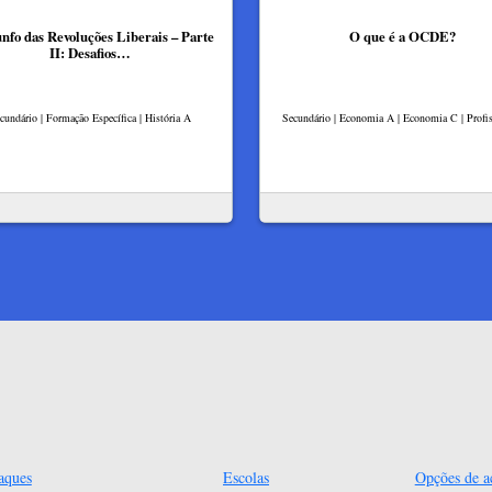
unfo das Revoluções Liberais – Parte
O que é a OCDE?
II: Desafios…
cundário | Formação Específica | História A
Secundário | Economia A | Economia C | Profis
aques
Escolas
Opções de ac