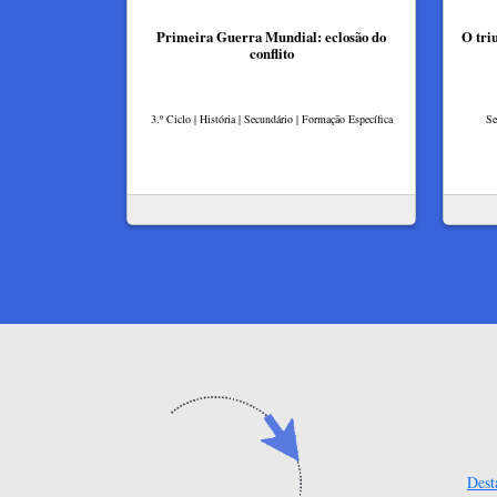
Primeira Guerra Mundial: eclosão do
O tri
conflito
3.º Ciclo | História | Secundário | Formação Específica
Se
Dest