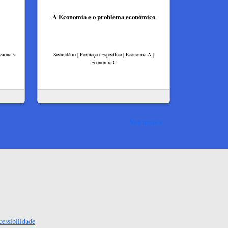
A Economia e o problema económico
sionais
Secundário | Formação Específica | Economia A |
Economia C
Ver mais
essibilidade