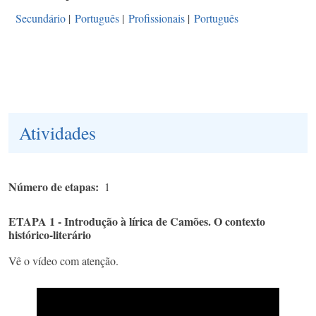
Secundário
|
Português
|
Profissionais
|
Português
Atividades
Número de etapas
1
ETAPA 1 - Introdução à lírica de Camões. O contexto
histórico-literário
Vê o vídeo com atenção.