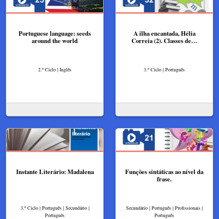
Portuguese language: seeds
A ilha encantada, Hélia
around the world
Correia (2). Classes de…
2.º Ciclo | Inglês
3.º Ciclo | Português
Instante Literário: Madalena
Funções sintáticas ao nível da
frase.
3.º Ciclo | Português | Secundário |
Secundário | Português | Profissionais |
Português
Português