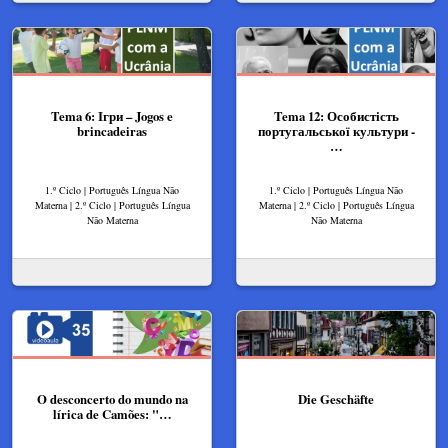
Tema 6: Ігри – Jogos e
Tema 12: Особистість
brincadeiras
португальської культури -
…
1.º Ciclo | Português Língua Não
1.º Ciclo | Português Língua Não
Materna | 2.º Ciclo | Português Língua
Materna | 2.º Ciclo | Português Língua
Não Materna
Não Materna
O desconcerto do mundo na
Die Geschäfte
lírica de Camões: "…