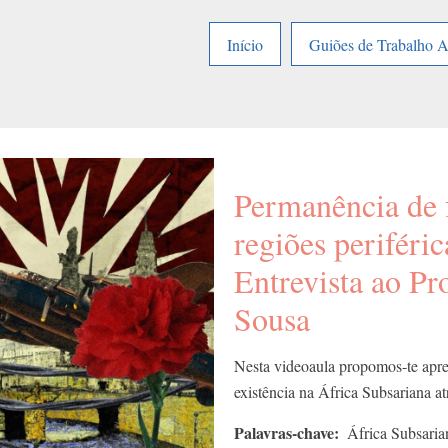
Início
Guiões de Trabalho 
Permanência de 
regiões periféric
Entrevista ao Pr
Sousa
Nesta videoaula propomos-te apre
existência na África Subsariana a
Palavras-chave
África Subsaria