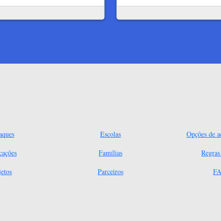
aques
Escolas
Opções de ac
cações
Famílias
Regra
jetos
Parceiros
FA