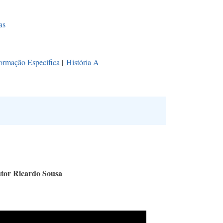
as
ormação Específica
|
História A
utor Ricardo Sousa