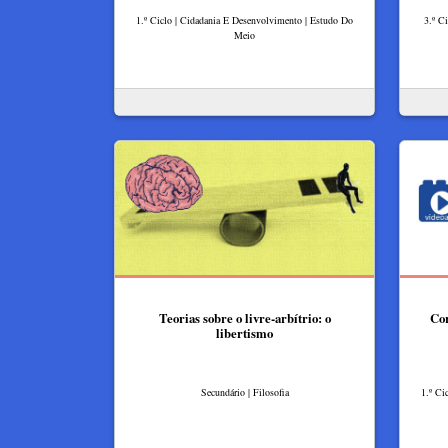
1.º Ciclo | Cidadania E Desenvolvimento | Estudo Do
3.º C
Meio
Teorias sobre o livre-arbítrio: o
Cor
libertismo
Secundário | Filosofia
1.º Ci