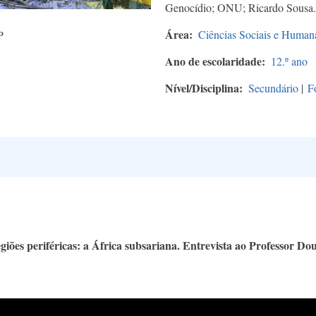
Genocídio; ONU; Ricardo Sousa.
Área
Ciências Sociais e Human
P
Ano de escolaridade
12.º ano
Nível/Disciplina
Secundário
|
F
iões periféricas: a África subsariana. Entrevista ao Professor Do