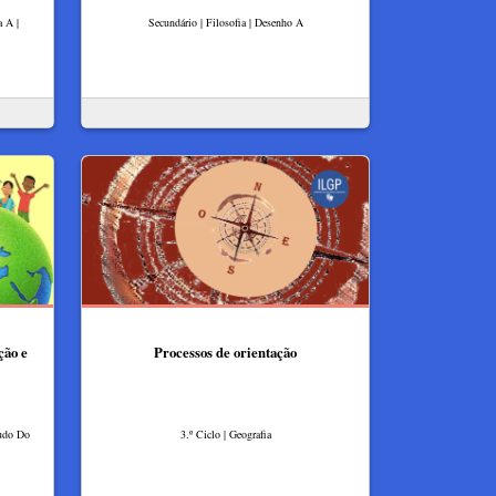
a A |
Secundário | Filosofia | Desenho A
ção e
Processos de orientação
tudo Do
3.º Ciclo | Geografia