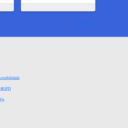
Ver mais
essibilidade
s RGPD
Qs