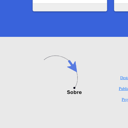
Dest
Publi
Pro