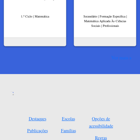
1.º Ciclo | Matemática
Secundário | Formação Específica |
Matemática Aplicada Às Ciências
Sociais | Profissionais
Ver mais
Destaques
Escolas
Opções de
acessibilidade
Publicações
Famílias
Regras