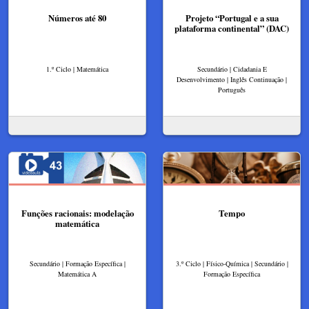
Números até 80
Projeto “Portugal e a sua
plataforma continental” (DAC)
1.º Ciclo | Matemática
Secundário | Cidadania E
Desenvolvimento | Inglês Continuação |
Português
Funções racionais: modelação
Tempo
matemática
Secundário | Formação Específica |
3.º Ciclo | Físico-Química | Secundário |
Matemática A
Formação Específica