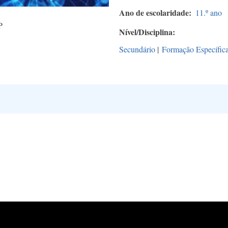
Ano de escolaridade
11.º ano
P
Nível/Disciplina
Secundário
|
Formação Específic