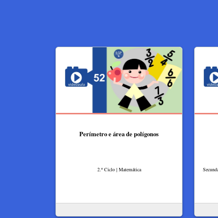
Perímetro e área de polígonos
2.º Ciclo | Matemática
Secundá