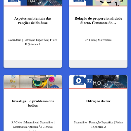
Aspetos ambientais das
Relação de proporcionalidade
reações ácido-base
direta. Constante de…
Secundário | Formação Específica | Física
2.º Ciclo | Matemática
E Química A
Investiga... o problema dos
Difração da luz
botões
3.º Ciclo | Matemática | Secundário |
Secundário | Formação Específica | Física
Matemática Aplicada Às Ciências
E Química A