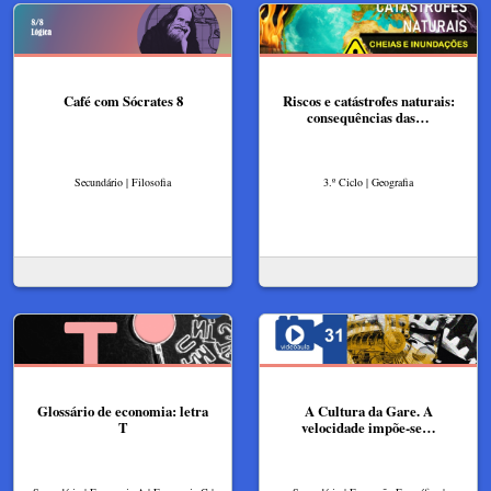
Café com Sócrates 8
Riscos e catástrofes naturais:
consequências das…
Secundário | Filosofia
3.º Ciclo | Geografia
Glossário de economia: letra
A Cultura da Gare. A
T
velocidade impõe-se​​…