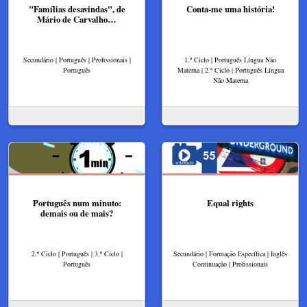
"Famílias desavindas", de
Conta-me uma história!
Mário de Carvalho…
Secundário | Português | Profissionais |
1.º Ciclo | Português Língua Não
Português
Materna | 2.º Ciclo | Português Língua
Não Materna
Português num minuto:
Equal rights
demais ou de mais?
2.º Ciclo | Português | 3.º Ciclo |
Secundário | Formação Específica | Inglês
Português
Continuação | Profissionais