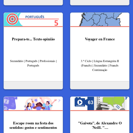
Prepara-te... Texto opinião
Voyager en France
Secundário | Português | Profissionais |
3.º Ciclo | Língua Estrangeira II
Português
(Francês) | Secundário | Francês
Continuação
Escape room na festa dos
"Gaivota", de Alexandre O
sentidos: gostos e sentimentos
´Neill. "…