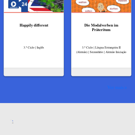
Happily different
Die Modalverben im
Präteritum
3.º Ciclo | Inglês
3.º Ciclo | Língua Estrangeira II
(Alemão) | Secundário | Alemão Iniciação
Ver mais