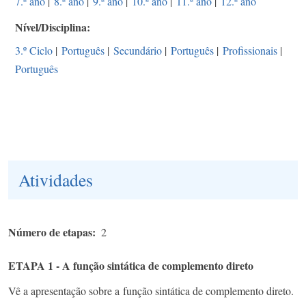
7.º ano
|
8.º ano
|
9.º ano
|
10.º ano
|
11.º ano
|
12.º ano
Nível/Disciplina
3.º Ciclo
|
Português
|
Secundário
|
Português
|
Profissionais
|
Português
Atividades
Número de etapas
2
ETAPA 1 - A função sintática de complemento direto
Vê a apresentação sobre a
função sintática de complemento direto.