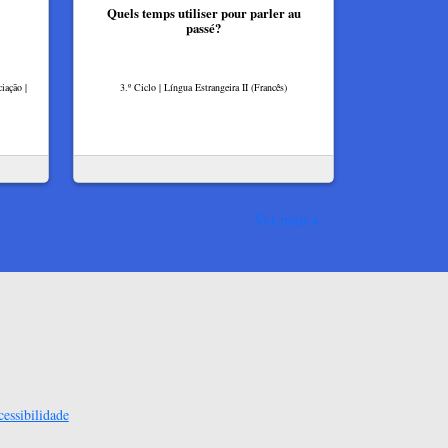
Quels temps utiliser pour parler au
passé?
iação |
3.º Ciclo | Língua Estrangeira II (Francês)
Ver mais
essibilidade