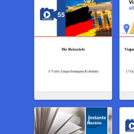
Die Reiseziele
Viajar
3.º Ciclo | Língua Estrangeira II (Alemão)
1.º Ci