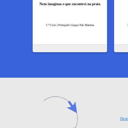
Nem imaginas o que encontrei na praia
3.º Ciclo | Português Língua Não Materna
Dest