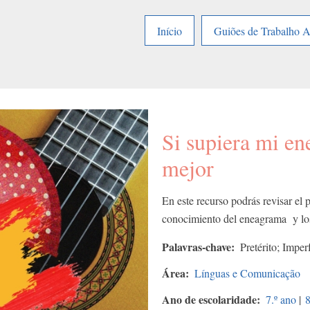
Início
Guiões de Trabalho 
Si supiera mi en
mejor
En este recurso podrás revisar el p
conocimiento del eneagrama y los 
Palavras-chave
Pretérito; Impe
Área
Línguas e Comunicação
Ano de escolaridade
7.º ano
|
8