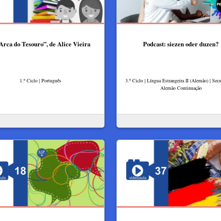
Arca do Tesouro”, de Alice Vieira
Podcast: siezen oder duzen?
1.º Ciclo | Português
3.º Ciclo | Língua Estrangeira II (Alemão) | Secu
Alemão Continuação