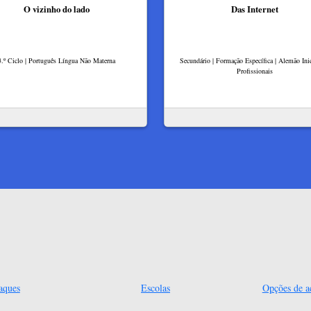
O vizinho do lado
Das Internet
3.º Ciclo | Português Língua Não Materna
Secundário | Formação Específica | Alemão Inic
Profissionais
aques
Escolas
Opções de ac