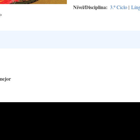
Nível/Disciplina
3.º Ciclo
|
Líng
P
mejor