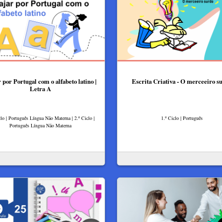
 por Portugal com o alfabeto latino |
Escrita Criativa - O merceeiro s
Letra A
clo | Português Língua Não Materna | 2.º Ciclo |
1.º Ciclo | Português
Português Língua Não Materna