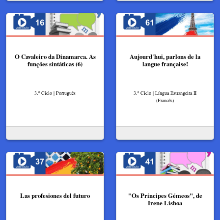
O Cavaleiro da Dinamarca. As
​Aujourd´hui, parlons de la
funções sintáticas (6)
langue française!
3.º Ciclo | Português
3.º Ciclo | Língua Estrangeira II
(Francês)
Las profesiones del futuro
"Os Príncipes Gémeos", de
Irene Lisboa