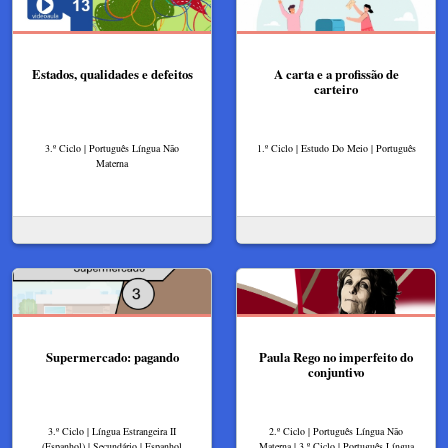
Estados, qualidades e defeitos
A carta e a profissão de
carteiro
3.º Ciclo | Português Língua Não
1.º Ciclo | Estudo Do Meio | Português
Materna
Supermercado: pagando
Paula Rego no imperfeito do
conjuntivo
3.º Ciclo | Língua Estrangeira II
2.º Ciclo | Português Língua Não
(Espanhol) | Secundário | Espanhol
Materna | 3.º Ciclo | Português Língua