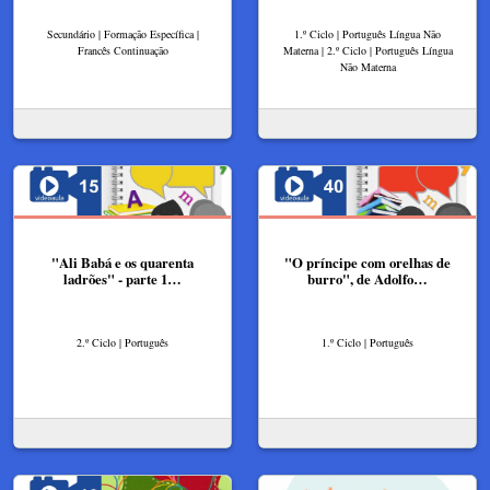
Secundário | Formação Específica |
1.º Ciclo | Português Língua Não
Francês Continuação
Materna | 2.º Ciclo | Português Língua
Não Materna
"Ali Babá e os quarenta
"O príncipe com orelhas de
ladrões" - parte 1…
burro", de Adolfo…
2.º Ciclo | Português
1.º Ciclo | Português