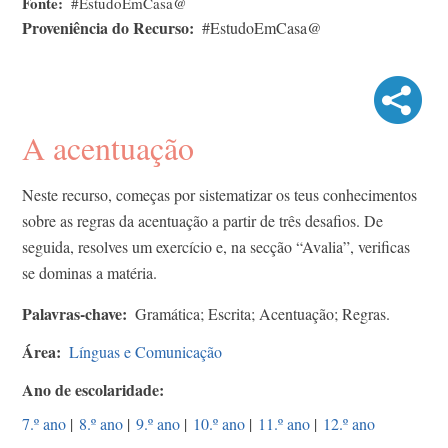
Fonte
#EstudoEmCasa@
Proveniência do Recurso
#EstudoEmCasa@
A acentuação
Neste recurso, começas por sistematizar os teus conhecimentos
sobre as regras da acentuação a partir de três desafios. De
seguida, resolves um exercício e, na secção “Avalia”, verificas
se dominas a matéria.
Palavras-chave
Gramática; Escrita; Acentuação; Regras.
Área
Línguas e Comunicação
Ano de escolaridade
7.º ano
|
8.º ano
|
9.º ano
|
10.º ano
|
11.º ano
|
12.º ano