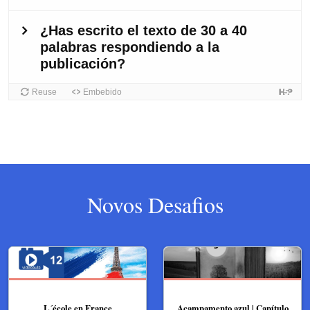
Novos Desafios
L´école en France
Acampamento azul | Capítulo