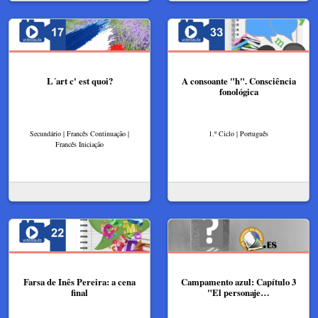
L´art c' est quoi?
A consoante "h". Consciência
fonológica
Secundário | Francês Continuação |
1.º Ciclo | Português
Francês Iniciação
Farsa de Inês Pereira: a cena
Campamento azul: Capítulo 3
final
"El personaje…