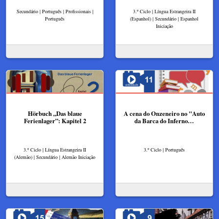
Secundário | Português | Profissionais |
3.º Ciclo | Língua Estrangeira II
Português
(Espanhol) | Secundário | Espanhol
Iniciação
Hörbuch „Das blaue
A cena do Onzeneiro no "Auto
Ferienlager”: Kapitel 2
da Barca do Inferno…
3.º Ciclo | Língua Estrangeira II
3.º Ciclo | Português
(Alemão) | Secundário | Alemão Iniciação