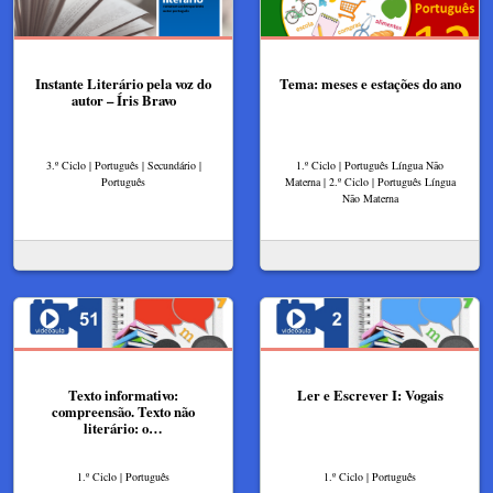
Instante Literário pela voz do
Tema: meses e estações do ano
autor – Íris Bravo​
3.º Ciclo | Português | Secundário |
1.º Ciclo | Português Língua Não
Português
Materna | 2.º Ciclo | Português Língua
Não Materna
Texto informativo:
Ler e Escrever I: Vogais
compreensão. Texto não
literário: o…
1.º Ciclo | Português
1.º Ciclo | Português