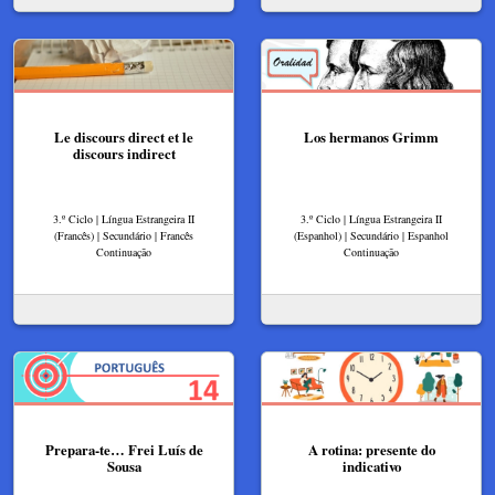
Le discours direct et le
Los hermanos Grimm
discours indirect
3.º Ciclo | Língua Estrangeira II
3.º Ciclo | Língua Estrangeira II
(Francês) | Secundário | Francês
(Espanhol) | Secundário | Espanhol
Continuação
Continuação
Prepara-te… Frei Luís de
A rotina: presente do
Sousa
indicativo