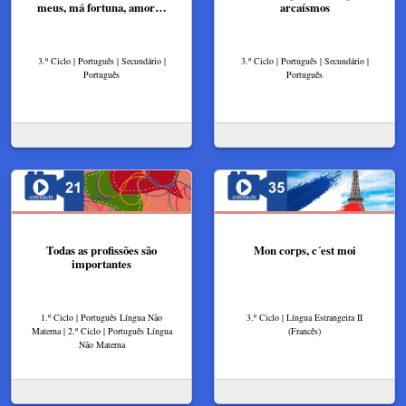
meus, má fortuna, amor…
arcaísmos
3.º Ciclo | Português | Secundário |
3.º Ciclo | Português | Secundário |
Português
Português
Todas as profissões são
Mon corps, c´est moi
importantes
1.º Ciclo | Português Língua Não
3.º Ciclo | Língua Estrangeira II
Materna | 2.º Ciclo | Português Língua
(Francês)
Não Materna