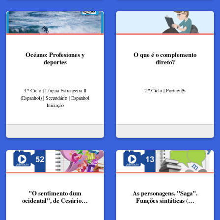
Océano: Profesiones y
O que é o complemento
deportes
direto?
3.º Ciclo | Língua Estrangeira II
2.º Ciclo | Português
(Espanhol) | Secundário | Espanhol
Iniciação
"O sentimento dum
As personagens. "Saga".
ocidental", de Cesário…
Funções sintáticas (…