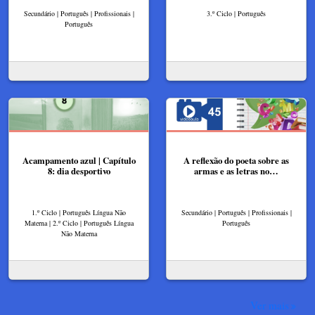
Secundário | Português | Profissionais |
3.º Ciclo | Português
Português
Acampamento azul | Capítulo
A reflexão do poeta sobre as
8: dia desportivo
armas e as letras no…
1.º Ciclo | Português Língua Não
Secundário | Português | Profissionais |
Materna | 2.º Ciclo | Português Língua
Português
Não Materna
Ver mais