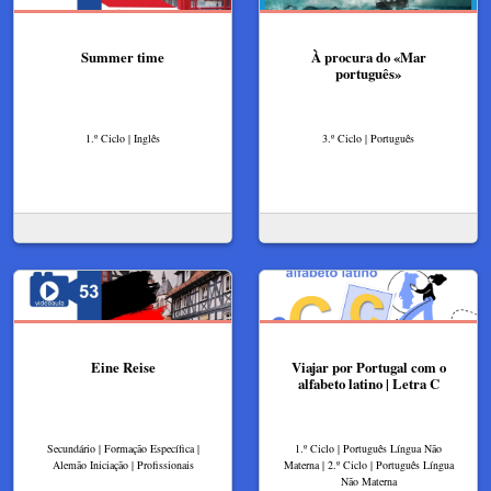
Summer time
À procura do «Mar
português»
1.º Ciclo | Inglês
3.º Ciclo | Português
Eine Reise
Viajar por Portugal com o
alfabeto latino | Letra C
Secundário | Formação Específica |
1.º Ciclo | Português Língua Não
Alemão Iniciação | Profissionais
Materna | 2.º Ciclo | Português Língua
Não Materna