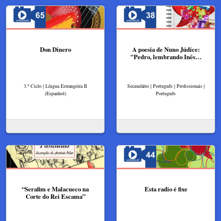
Don Dinero
A poesia de Nuno Júdice:
"Pedro, lembrando Inês…
3.º Ciclo | Língua Estrangeira II
Secundário | Português | Profissionais |
(Espanhol)
Português
“Serafim e Malacueco na
Esta radio é fixe
Corte do Rei Escama”