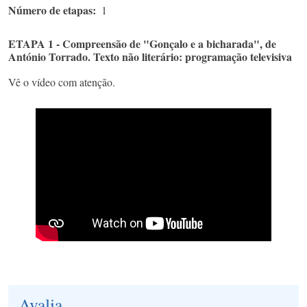
Número de etapas
1
ETAPA 1 - Compreensão de "Gonçalo e a bicharada", de
António Torrado. Texto não literário: programação televisiva
Vê o vídeo com atenção.
Avalia