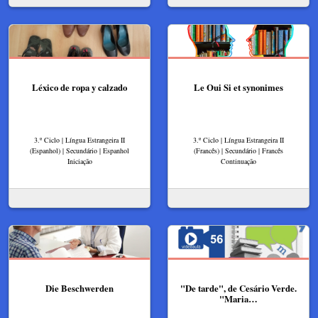
Léxico de ropa y calzado
Le Oui Si et synonimes
3.º Ciclo | Língua Estrangeira II
3.º Ciclo | Língua Estrangeira II
(Espanhol) | Secundário | Espanhol
(Francês) | Secundário | Francês
Iniciação
Continuação
Die Beschwerden
"De tarde", de Cesário Verde.
"Maria…