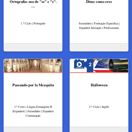
Ortografia: uso de "ss" e "s".
Dime como eres
…
1.º Ciclo | Português
Secundário | Formação Específica |
Espanhol Iniciação | Profissionais
Paseando por la Mezquita
Halloween
3.º Ciclo | Língua Estrangeira II
2.º Ciclo | Inglês
(Espanhol) | Secundário | Espanhol
Continuação