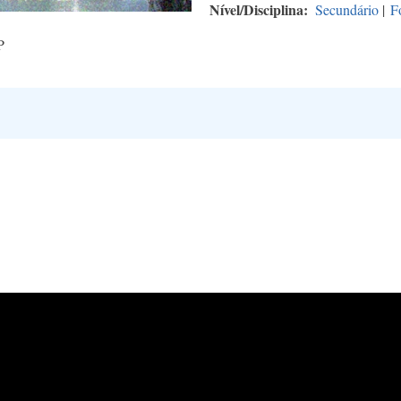
Nível/Disciplina
Secundário
|
F
P