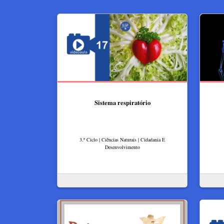
Sistema respiratório
3.º Ciclo | Ciências Naturais | Cidadania E
Desenvolvimento