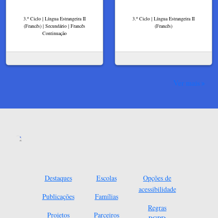
3.º Ciclo | Língua Estrangeira II
3.º Ciclo | Língua Estrangeira II
(Francês) | Secundário | Francês
(Francês)
Continuação
Ver mais
Destaques
Escolas
Opções de
acessibilidade
Publicações
Famílias
Regras
Projetos
Parceiros