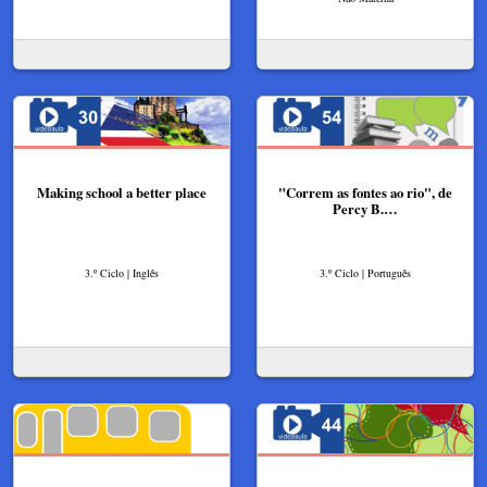
Making school a better place
"Correm as fontes ao rio", de
Percy B.…
3.º Ciclo | Inglês
3.º Ciclo | Português