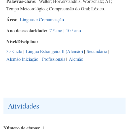
Palavras-chave
Wetter; Hörverständnis; Wortschatz; A1;
Tempo Meteorológico; Compreensão do Oral; Léxico.
Área
Línguas e Comunicação
Ano de escolaridade
7.º ano
|
10.º ano
Nível/Disciplina
3.º Ciclo
|
Língua Estrangeira II (Alemão)
|
Secundário
|
Alemão Iniciação
|
Profissionais
|
Alemão
Atividades
Número de etapas
1