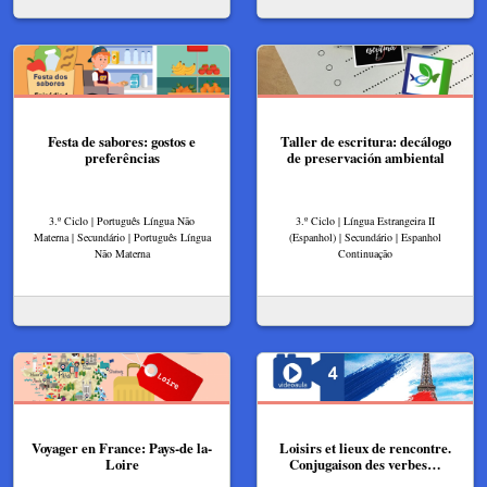
Festa de sabores: gostos e
Taller de escritura: decálogo
preferências
de preservación ambiental
3.º Ciclo | Português Língua Não
3.º Ciclo | Língua Estrangeira II
Materna | Secundário | Português Língua
(Espanhol) | Secundário | Espanhol
Não Materna
Continuação
Voyager en France: Pays-de la-
Loisirs et lieux de rencontre.
Loire
Conjugaison des verbes…