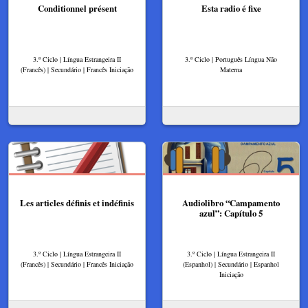
Conditionnel présent
Esta radio é fixe
3.º Ciclo | Língua Estrangeira II
3.º Ciclo | Português Língua Não
(Francês) | Secundário | Francês Iniciação
Materna
Les articles définis et indéfinis
Audiolibro “Campamento
azul”: Capítulo 5
3.º Ciclo | Língua Estrangeira II
3.º Ciclo | Língua Estrangeira II
(Francês) | Secundário | Francês Iniciação
(Espanhol) | Secundário | Espanhol
Iniciação