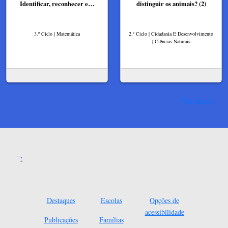
Identificar, reconhecer e…
distinguir os animais? (2)
3.º Ciclo | Matemática
2.º Ciclo | Cidadania E Desenvolvimento
| Ciências Naturais
Ver mais
Destaques
Escolas
Opções de
acessibilidade
Publicações
Famílias