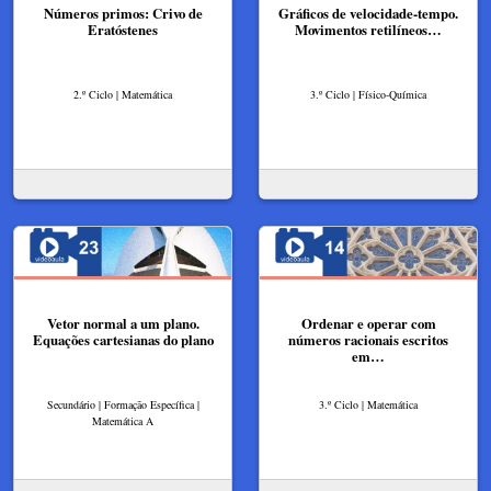
Números primos: Crivo de
Gráficos de velocidade-tempo.
Eratóstenes
Movimentos retilíneos…
2.º Ciclo | Matemática
3.º Ciclo | Físico-Química
Vetor normal a um plano.
Ordenar e operar com
Equações cartesianas do plano
números racionais escritos
em…
Secundário | Formação Específica |
3.º Ciclo | Matemática
Matemática A