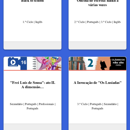
Back to school
Oficina de escrita: haiku a
várias vozes
1.º Ciclo | Inglês
2.º Ciclo | Português | 3.º Ciclo | Inglês
"Frei Luís de Sousa": ato II.
A Invocação de "Os Lusíadas"
A dimensão…
Secundário | Português | Profissionais |
3.º Ciclo | Português | Secundário |
Português
Português