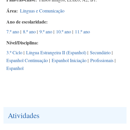
Área
Línguas e Comunicação
Ano de escolaridade
7.º ano
|
8.º ano
|
9.º ano
|
10.º ano
|
11.º ano
Nível/Disciplina
3.º Ciclo
|
Língua Estrangeira II (Espanhol)
|
Secundário
|
Espanhol Continuação
|
Espanhol Iniciação
|
Profissionais
|
Espanhol
Atividades