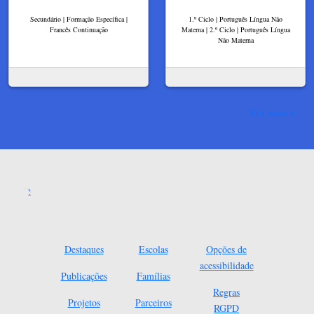
Secundário | Formação Específica |
1.º Ciclo | Português Língua Não
Francês Continuação
Materna | 2.º Ciclo | Português Língua
Não Materna
Ver mais
Destaques
Escolas
Opções de
acessibilidade
Publicações
Famílias
Regras
Projetos
Parceiros
RGPD