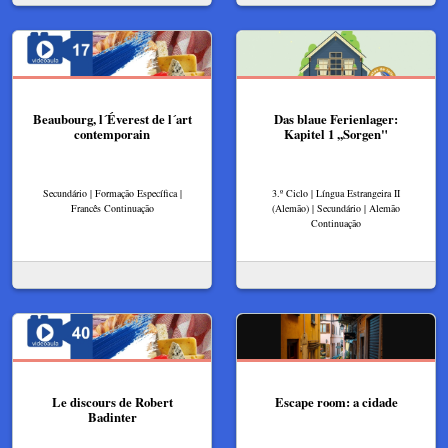
Beaubourg, l´Éverest de l´art
Das blaue Ferienlager:
contemporain
Kapitel 1 ,,Sorgen"
Secundário | Formação Específica |
3.º Ciclo | Língua Estrangeira II
Francês Continuação
(Alemão) | Secundário | Alemão
Continuação
Le discours de Robert
Escape room: a cidade
Badinter