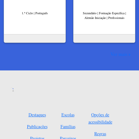
1.º Ciclo | Português
Secundário | Formação Específica |
Alemão Iniciação | Profissionais
Ver mais
Destaques
Escolas
Opções de
acessibilidade
Publicações
Famílias
Regras
Projetos
Parceiros