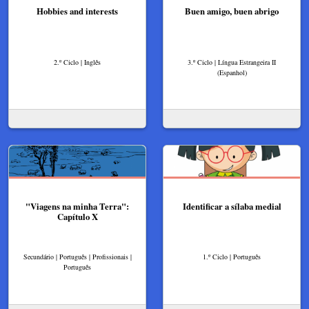
Hobbies and interests
Buen amigo, buen abrigo
2.º Ciclo | Inglês
3.º Ciclo | Língua Estrangeira II
(Espanhol)
"Viagens na minha Terra":
Identificar a sílaba medial
Capítulo X
Secundário | Português | Profissionais |
1.º Ciclo | Português
Português