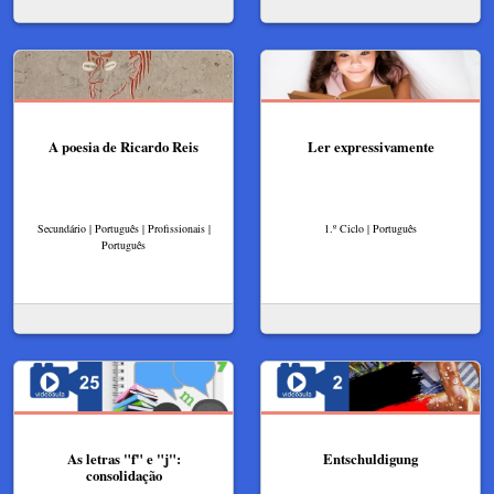
A poesia de Ricardo Reis
Ler expressivamente
Secundário | Português | Profissionais |
1.º Ciclo | Português
Português
As letras "f" e "j":
Entschuldigung
consolidação