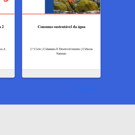
a 2
Consumo sustentável da água
ica A
2.º Ciclo | Cidadania E Desenvolvimento | Ciências
Naturais
Ver mais