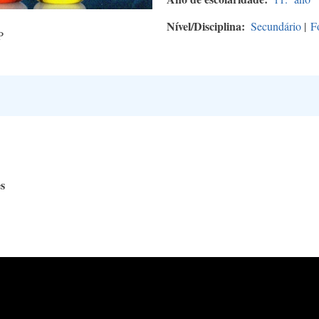
Nível/Disciplina
Secundário
|
F
P
es