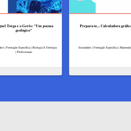
uel Torga e o Gerês: "Um poema
Prepara-te... Calculadora gráfic
geológico"
rio | Formação Específica | Biologia E Geologia
Secundário | Formação Específica | Matemát
| Profissionais