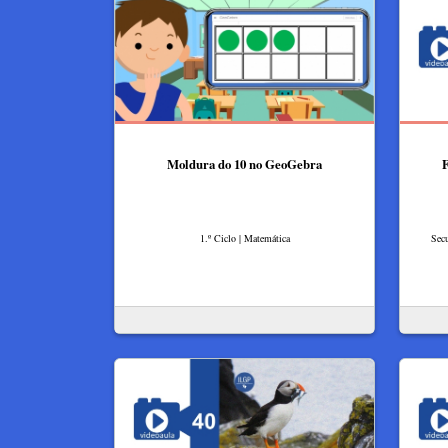
Moldura do 10 no GeoGebra
F
1.º Ciclo | Matemática
Secu