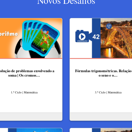
Novos Desafios
olução de problemas envolvendo a
Fórmulas trigonométricas. Relação
soma | Os cromos…
o seno e o…
1.º Ciclo | Matemática
3.º Ciclo | Matemática