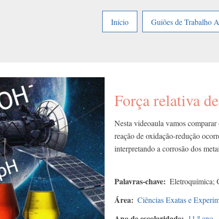
Início
Guiões de Trabalho 
Força relativa d
Nesta videoaula vamos comparar o
reação de oxidação-redução ocorr
interpretando a corrosão dos met
Palavras-chave
Eletroquímica; 
Área
Ciências Exatas e Experim
Ano de escolaridade
11.º ano