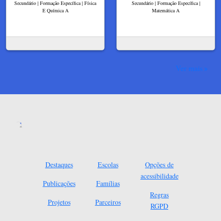
Secundário | Formação Específica | Física
Secundário | Formação Específica |
E Química A
Matemática A
Ver mais
Destaques
Escolas
Opções de
acessibilidade
Publicações
Famílias
Regras
Projetos
Parceiros
RGPD