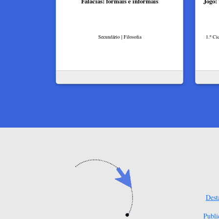
Falácias: formais e informais​
Jogo:
Secundário | Filosofia
1.º Ci
Dest
Publi