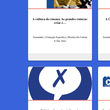
A cultura do cinema. As grandes ruturas:
A C
criar é…
Secundário | Formação Específica | História Da Cultura
Secundá
E Das Artes