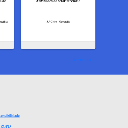
a de
Atividades do setor terciário
ecífica
3.º Ciclo | Geografia
Ver mais
essibilidade
s RGPD