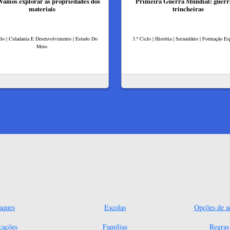
 Vamos explorar as propriedades dos
Primeira Guerra Mundial: guerr
materiais
trincheiras
clo | Cidadania E Desenvolvimento | Estudo Do
3.º Ciclo | História | Secundário | Formação Esp
Meio
aques
Escolas
Opções de ac
cações
Famílias
Regra