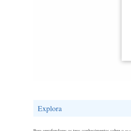
Explora
Para aprofundares os teus conhecimentos sobre o
mod