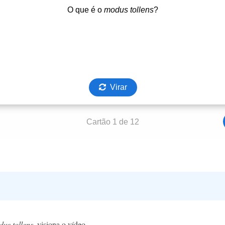
us tollens
, visiona o vídeo.