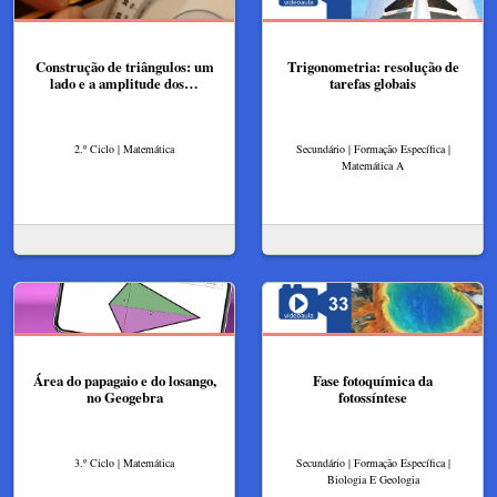
Construção de triângulos: um
Trigonometria: resolução de
lado e a amplitude dos…
tarefas globais
2.º Ciclo | Matemática
Secundário | Formação Específica |
Matemática A
Área do papagaio e do losango,
Fase fotoquímica da
no Geogebra
fotossíntese
3.º Ciclo | Matemática
Secundário | Formação Específica |
Biologia E Geologia