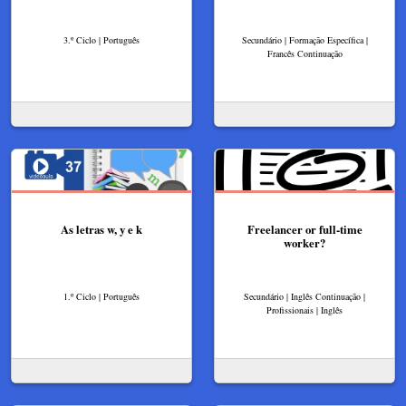
3.º Ciclo | Português
Secundário | Formação Específica |
Francês Continuação
As letras w, y e k
Freelancer or full-time
worker?
1.º Ciclo | Português
Secundário | Inglês Continuação |
Profissionais | Inglês