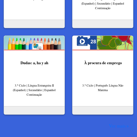
(Espanhol) | Secundário | Espanhol
Continuação
Dudas: a, ha y ah
À procura de emprego
3.º Ciclo | Língua Estrangeira II
3.º Ciclo | Português Língua Não
(Espanhol) | Secundário | Espanhol
Materna
Continuação
Ver mais