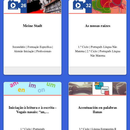
Meine Stadt
As nossas raízes
Secundário | Formação Específica |
1.º Ciclo | Português Língua Não
Alemão Iniciação | Profissionais
Materna | 2.º Ciclo | Português Língua
Não Materna
Iniciação à leitura e à escrita -
Acentuación en palabras
Vogais nasais: “an,…
llanas
1.º Ciclo | Português
3.º Ciclo | Língua Estrangeira II