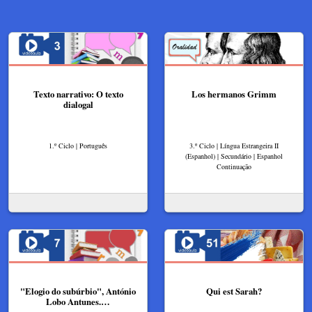
Texto narrativo: O texto
Los hermanos Grimm
dialogal
1.º Ciclo | Português
3.º Ciclo | Língua Estrangeira II
(Espanhol) | Secundário | Espanhol
Continuação
"Elogio do subúrbio", António
Qui est Sarah?
Lobo Antunes.…