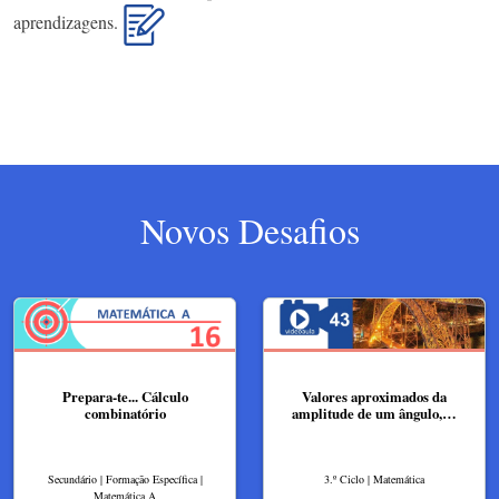
aprendizagens.
Novos Desafios
Prepara-te... Cálculo
Valores aproximados da
combinatório
amplitude de um ângulo,…
Secundário | Formação Específica |
3.º Ciclo | Matemática
Matemática A