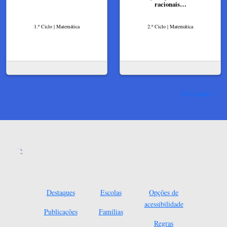
racionais…
1.º Ciclo | Matemática
2.º Ciclo | Matemática
Ver mais
Destaques
Escolas
Opções de
acessibilidade
Publicações
Famílias
Regras