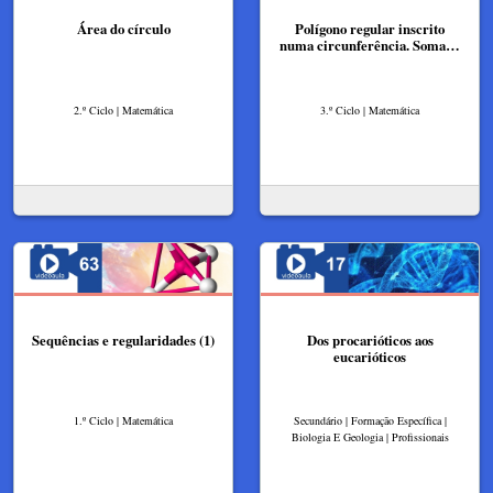
Área do círculo
Polígono regular inscrito
numa circunferência. Soma…
2.º Ciclo | Matemática
3.º Ciclo | Matemática
Sequências e regularidades (1)
Dos procarióticos aos
eucarióticos
1.º Ciclo | Matemática
Secundário | Formação Específica |
Biologia E Geologia | Profissionais