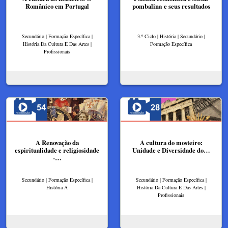
Românico em Portugal​
pombalina e seus resultados
Secundário | Formação Específica |
3.º Ciclo | História | Secundário |
História Da Cultura E Das Artes |
Formação Específica
Profissionais
A Renovação da
A cultura do mosteiro:
espiritualidade e religiosidade
Unidade e Diversidade do…
-…
Secundário | Formação Específica |
Secundário | Formação Específica |
História A
História Da Cultura E Das Artes |
Profissionais