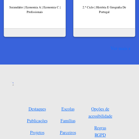
Secundário | Economia A | Economia C |
2.º Ciclo | História E Geografia De
Profissionais
Portugal
Ver mais
Destaques
Escolas
Opções de
acessibilidade
Publicações
Famílias
Regras
Projetos
Parceiros
RGPD