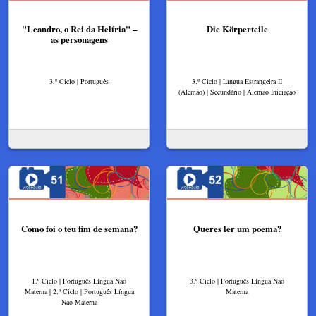
"Leandro, o Rei da Helíria" –
Die Körperteile
as personagens
3.º Ciclo | Português
3.º Ciclo | Língua Estrangeira II
(Alemão) | Secundário | Alemão Iniciação
Como foi o teu fim de semana?
Queres ler um poema?
1.º Ciclo | Português Língua Não
3.º Ciclo | Português Língua Não
Materna | 2.º Ciclo | Português Língua
Materna
Não Materna