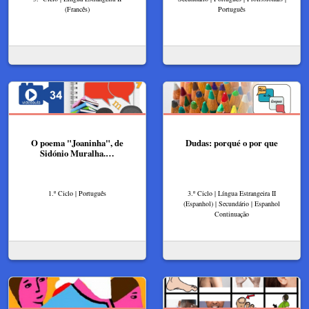
(Francês)
Português
O poema "Joaninha", de
Dudas: porqué o por que
Sidónio Muralha.…
1.º Ciclo | Português
3.º Ciclo | Língua Estrangeira II
(Espanhol) | Secundário | Espanhol
Continuação