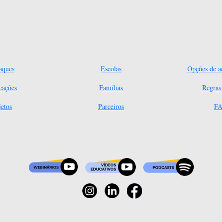
aques
Escolas
Opções de ac
cações
Famílias
Regra
jetos
Parceiros
FA