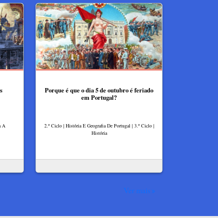
s
Porque é que o dia 5 de outubro é feriado
em Portugal?
a A
2.º Ciclo | História E Geografia De Portugal | 3.º Ciclo |
História
Ver mais