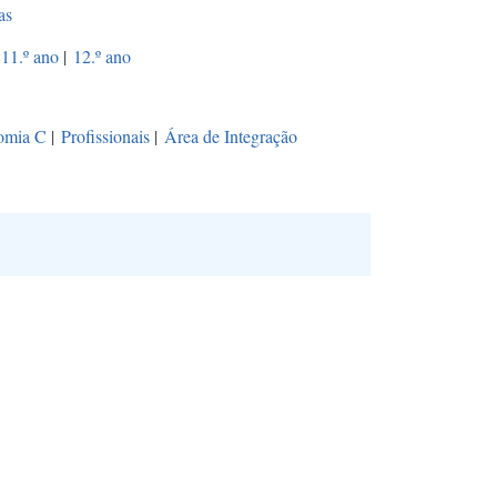
as
11.º ano
|
12.º ano
omia C
|
Profissionais
|
Área de Integração