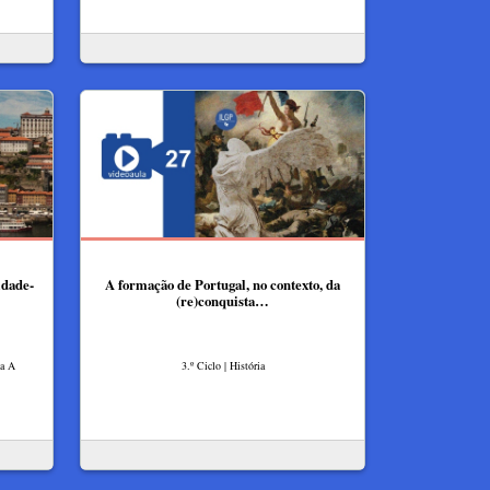
idade-
A formação de Portugal, no contexto, da
(re)conquista…
ia A
3.º Ciclo | História