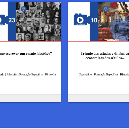
mo escrever um ensaio filosófico?
Triunfo dos estados e dinâmica
económicas dos séculos…
rio | Filosofia | Formação Específica | Filosofia
Secundário | Formação Específica | Históri