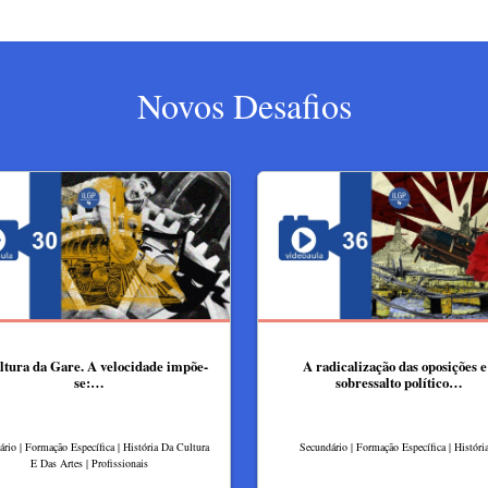
Novos Desafios
ltura da Gare. A velocidade impõe-
A radicalização das oposições e
se:…
sobressalto político…
rio | Formação Específica | História Da Cultura
Secundário | Formação Específica | Históri
E Das Artes | Profissionais