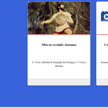
Mito ou verdade: lusitanos
Co
2.º Ciclo | História E Geografia De Portugal | 3.º Ciclo |
Secundá
História