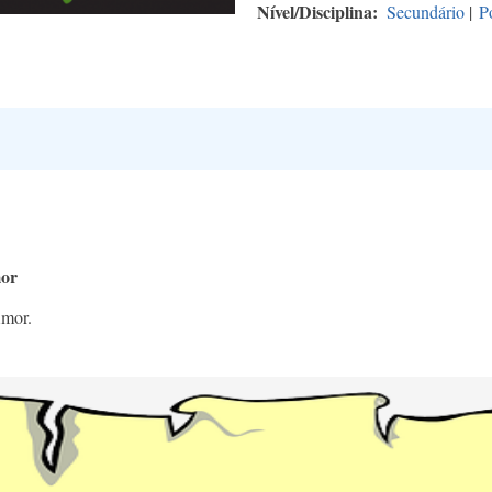
Nível/Disciplina
Secundário
|
P
mor
 Amor.