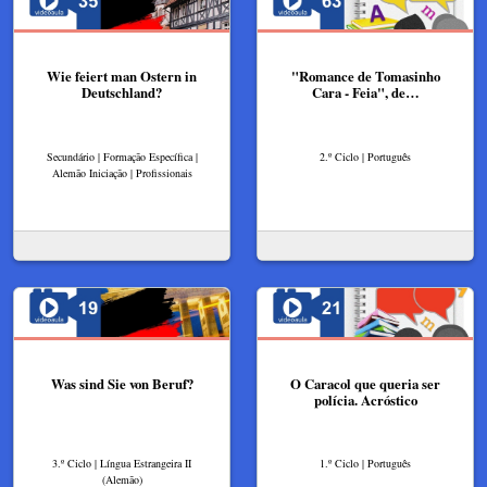
Wie feiert man Ostern in
"Romance de Tomasinho
Deutschland?
Cara - Feia", de…
Secundário | Formação Específica |
2.º Ciclo | Português
Alemão Iniciação | Profissionais
Was sind Sie von Beruf?
O Caracol que queria ser
polícia. Acróstico
3.º Ciclo | Língua Estrangeira II
1.º Ciclo | Português
(Alemão)