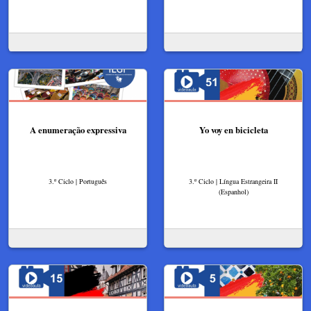
A enumeração expressiva
Yo voy en bicicleta
3.º Ciclo | Português
3.º Ciclo | Língua Estrangeira II
(Espanhol)