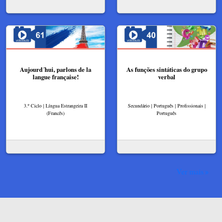
​Aujourd´hui, parlons de la
As funções sintáticas do grupo
langue française!
verbal
3.º Ciclo | Língua Estrangeira II
Secundário | Português | Profissionais |
(Francês)
Português
Ver mais