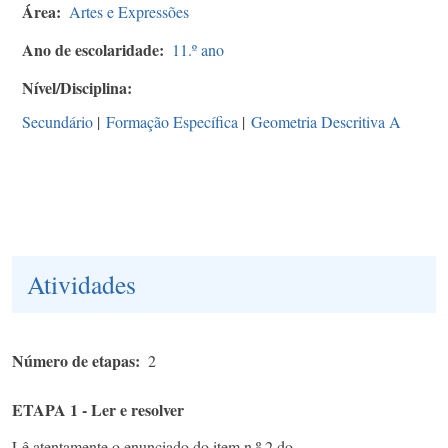
Área
Artes e Expressões
Ano de escolaridade
11.º ano
Nível/Disciplina
Secundário
|
Formação Específica
|
Geometria Descritiva A
Atividades
Número de etapas
2
ETAPA 1 - Ler e resolver
Lê atentamente o enunciado do item n.º 2 do