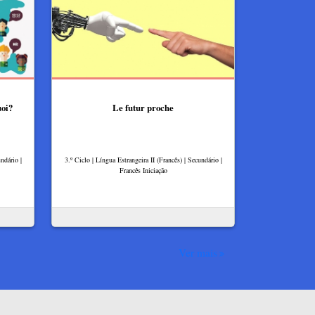
oi?
Le futur proche
ndário |
3.º Ciclo | Língua Estrangeira II (Francês) | Secundário |
Francês Iniciação
Ver mais