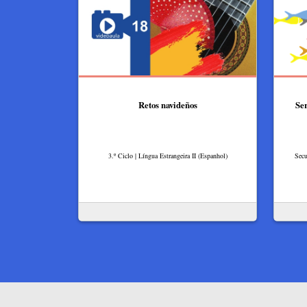
Retos navideños
Ser
3.º Ciclo | Língua Estrangeira II (Espanhol)
Secu