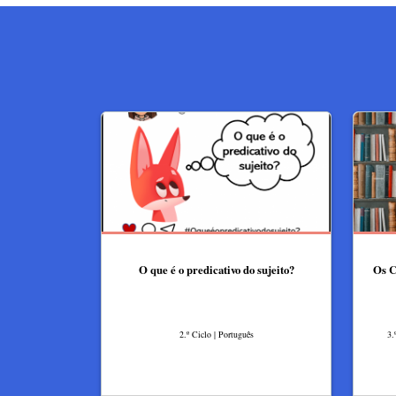
O que é o predicativo do sujeito?
Os C
2.º Ciclo | Português
3.