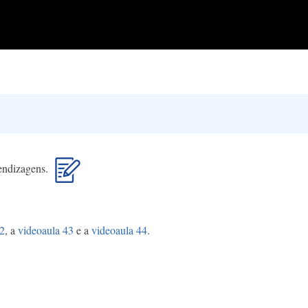
prendizagens.
42
, a
videoaula 43
e a
videoaula 44
.