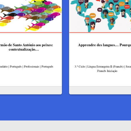
mão de Santo António aos peixes:
Apprendre des langues… Pourqu
contextualização…
ndário | Português | Profissionais | Português
3.º Ciclo | Língua Estrangeira II (Francês) | Secu
Francês Iniciação