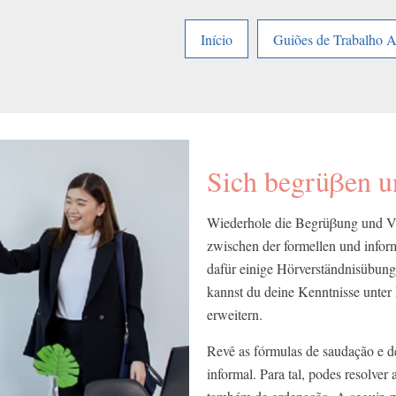
Início
Guiões de Trabalho 
Sich begrüβen u
Wiederhole die Begrüβung und Ve
zwischen der formellen und info
dafür einige Hörverständnisübu
kannst du deine Kenntnisse unter
erweitern.
Revê as fórmulas de saudação e d
informal. Para tal, podes resolve