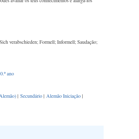
des avaliar os teus conhecimentos e alargá-los
Sich verabschieden; Formell; Informell; Saudação;
0.º ano
(Alemão)
|
Secundário
|
Alemão Iniciação
|