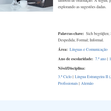
também de ordenação. A seguir, po
explorando as sugestões dadas.
Palavras-chave
Sich begrüβen; 
Despedida; Formal; Informal.
Área
Línguas e Comunicação
Ano de escolaridade
7.º ano
|
1
Nível/Disciplina
3.º Ciclo
|
Língua Estrangeira II 
Profissionais
|
Alemão