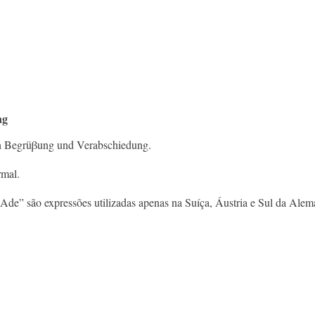
ng
en Begrüβung und Verabschiedung.
rmal.
 ,,Ade” são expressões utilizadas apenas na Suíça, Áustria e Sul da Ale