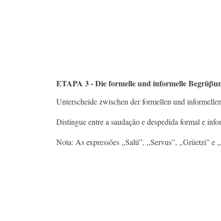
ETAPA 3 - Die formelle und informelle Begrüβu
Unterscheide zwischen der formellen und informell
Distingue entre a saudação e despedida formal e info
Nota: As expressões ,,Salü”, ,,Servus”, ,,Grüetzi” e