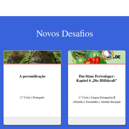
Novos Desafios
A personificação
Das blaue Ferienlager:
Kapitel 6 ,,Die Hilfskraft"
2.º Ciclo | Português
3.º Ciclo | Língua Estrangeira II
(Alemão) | Secundário | Alemão Iniciação