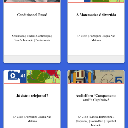
Conditionnel Passé
A Matemática é divertida
Secundário | Francês Continuação |
3.º Ciclo | Português Língua Não
Francês Iniciação | Profissionais
Materna
Já viste o telejornal?
Audiolibro “Campamento
azul”: Capítulo 5
3.º Ciclo | Português Língua Não
3.º Ciclo | Língua Estrangeira II
Materna
(Espanhol) | Secundário | Espanhol
Iniciação