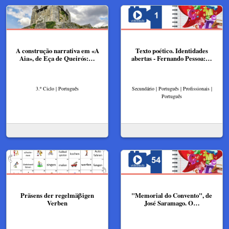
A construção narrativa em «A
Texto poético. Identidades
Aia», de Eça de Queirós:…
abertas - Fernando Pessoa:…
3.º Ciclo | Português
Secundário | Português | Profissionais |
Português
Präsens der regelmäβigen
"Memorial do Convento", de
Verben
José Saramago. O…