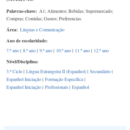
Palavras-chave
A1; Alimentos; Bebidas; Supermercado;
Compras; Comidas; Gustos; Preferencias.
Área
Línguas e Comunicação
Ano de escolaridade
7.º ano
|
8.º ano
|
9.º ano
|
10.º ano
|
11.º ano
|
12.º ano
Nível/Disciplina
3.º Ciclo
|
Língua Estrangeira II (Espanhol)
|
Secundário
|
Espanhol Iniciação
|
Formação Específica
|
Espanhol Iniciação
|
Profissionais
|
Espanhol