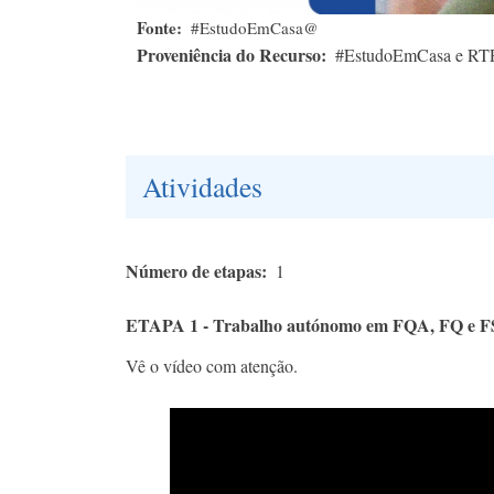
Fonte
#EstudoEmCasa@
Proveniência do Recurso
#EstudoEmCasa e RT
Atividades
Número de etapas
1
ETAPA 1 - Trabalho autónomo em FQA, FQ e F
Vê o vídeo com atenção.