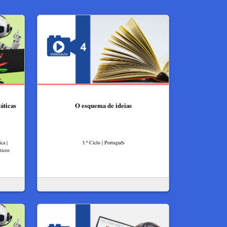
áticas
O esquema de ideias
ca |
3.º Ciclo | Português
ticos