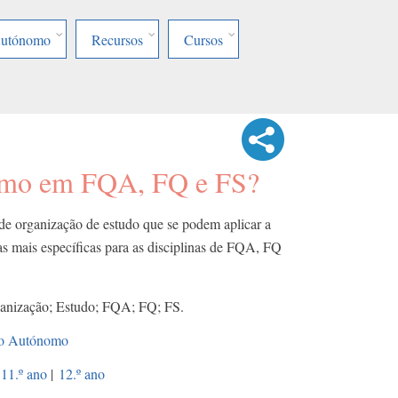
Autónomo
Recursos
Cursos
omo em FQA, FQ e FS?
 de organização de estudo que se podem aplicar a
cas mais específicas para as disciplinas de FQA, FQ
ganização; Estudo; FQA; FQ; FS.
lho Autónomo
11.º ano
|
12.º ano