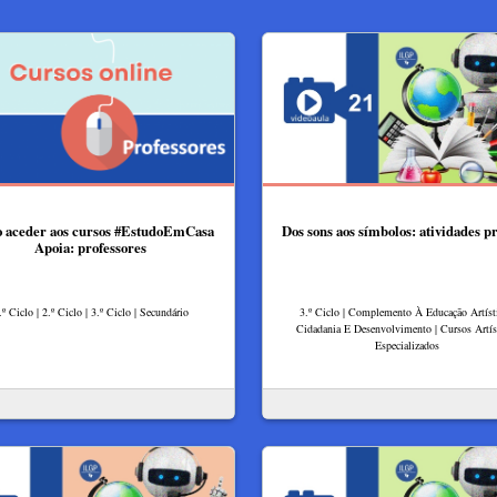
 aceder aos cursos #EstudoEmCasa
Dos sons aos símbolos: atividades pr
Apoia: professores
.º Ciclo | 2.º Ciclo | 3.º Ciclo | Secundário
3.º Ciclo | Complemento À Educação Artísti
Cidadania E Desenvolvimento | Cursos Artís
Especializados