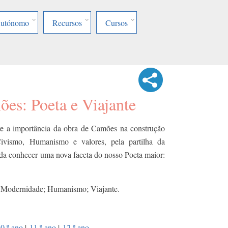
Autónomo
Recursos
Cursos
es: Poeta e Viajante
bre a importância da obra de Camões na construção
ivismo, Humanismo e valores, pela partilha da
nda conhecer uma nova faceta do nosso Poeta maior:
 Modernidade; Humanismo; Viajante.
0.º ano
|
11.º ano
|
12.º ano