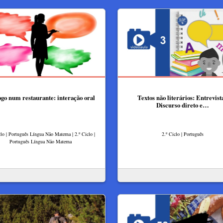
ogo num restaurante: interação oral
Textos não literários: Entrevista
Discurso direto e…
clo | Português Língua Não Materna | 2.º Ciclo |
2.º Ciclo | Português
Português Língua Não Materna