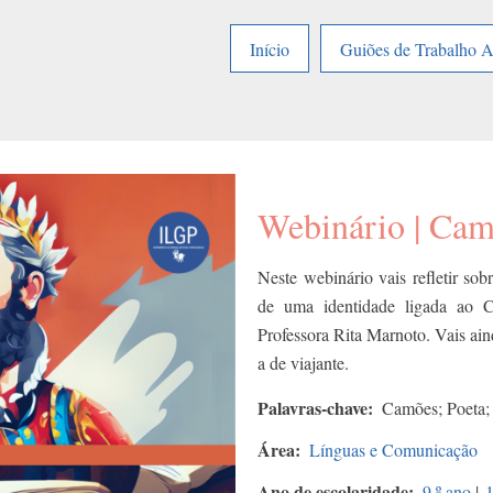
Início
Guiões de Trabalho 
Webinário | Camõ
Neste webinário vais refletir so
de uma identidade ligada ao C
Professora Rita Marnoto. Vais ai
a de viajante.
Palavras-chave
Camões; Poeta;
Área
Línguas e Comunicação
Ano de escolaridade
9.º ano
|
1