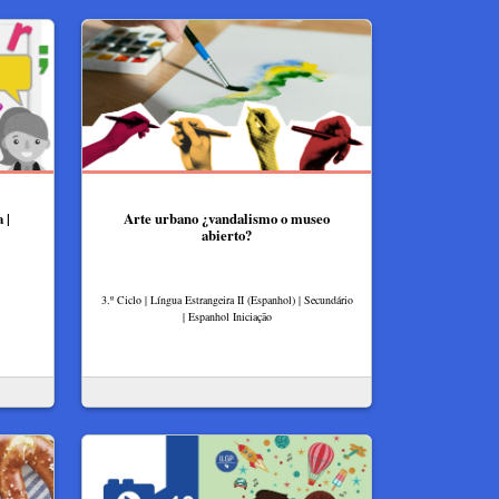
 |
Arte urbano ¿vandalismo o museo
abierto?
3.º Ciclo | Língua Estrangeira II (Espanhol) | Secundário
| Espanhol Iniciação