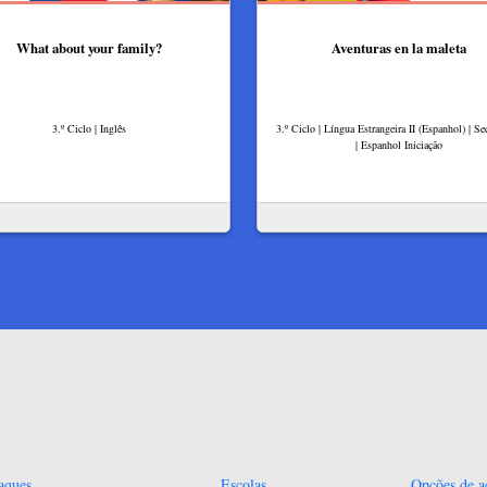
What about your family?
Aventuras en la maleta
3.º Ciclo | Inglês
3.º Ciclo | Língua Estrangeira II (Espanhol) | Se
| Espanhol Iniciação
aques
Escolas
Opções de ac