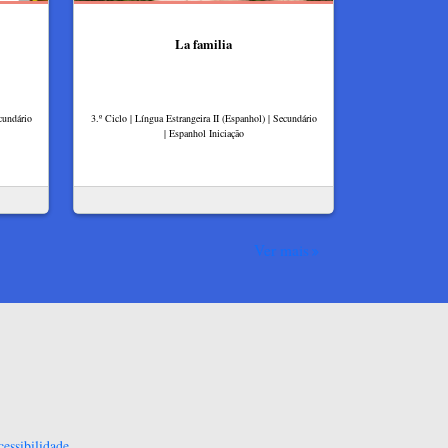
La familia
cundário
3.º Ciclo | Língua Estrangeira II (Espanhol) | Secundário
| Espanhol Iniciação
Ver mais
essibilidade