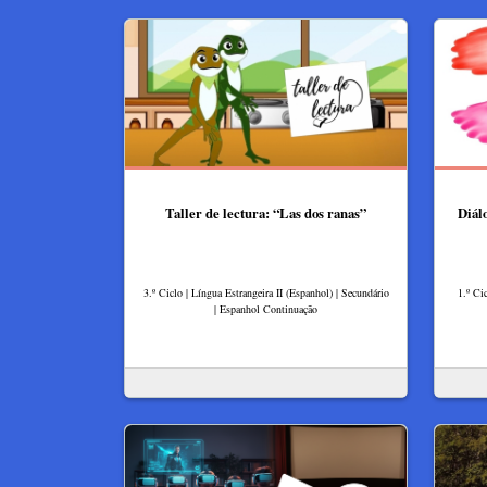
Taller de lectura: “Las dos ranas”
Diál
3.º Ciclo | Língua Estrangeira II (Espanhol) | Secundário
1.º Ci
| Espanhol Continuação