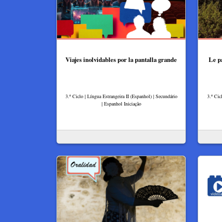
Viajes inolvidables por la pantalla grande
Le p
3.º Ciclo | Língua Estrangeira II (Espanhol) | Secundário
3.º Cic
| Espanhol Iniciação