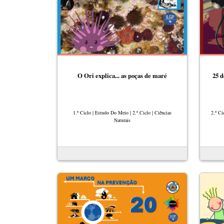
O Ori explica... as poças de maré
25 d
1.º Ciclo | Estudo Do Meio | 2.º Ciclo | Ciências
2.º Ci
Naturais