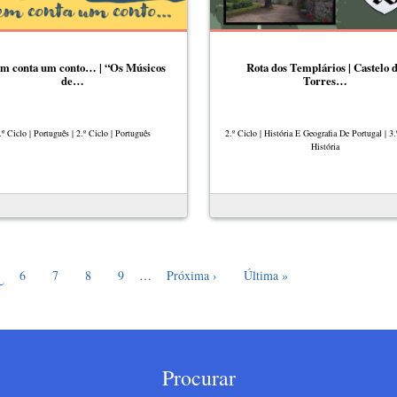
m conta um conto… | “Os Músicos
Rota dos Templários | Castelo 
de…
Torres…
.º Ciclo | Português | 2.º Ciclo | Português
2.º Ciclo | História E Geografia De Portugal | 3.
História
gina atual
Page
Page
Page
Page
Próxima página
Última página
6
7
8
9
…
Próxima ›
Última »
Procurar