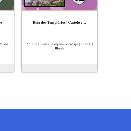
de
Rota dos Templários | Castelo e…
º Ciclo |
2.º Ciclo | História E Geografia De Portugal | 3.º Ciclo |
História