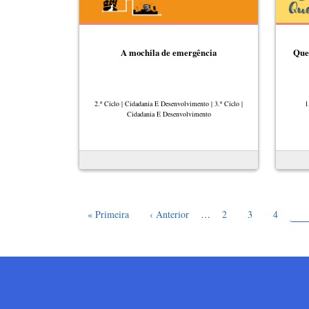
A mochila de emergência
Que
2.º Ciclo | Cidadania E Desenvolvimento | 3.º Ciclo |
1
Cidadania E Desenvolvimento
Pá
Paginação
Primeira página
Página anterior
Page
Page
Page
5
« Primeira
‹ Anterior
…
2
3
4