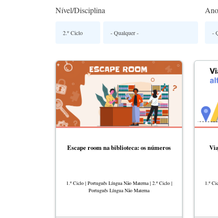
Nível/Disciplina
Ano
Escape room na biblioteca: os números
Via
1.º Ciclo | Português Língua Não Materna | 2.º Ciclo |
1.º Ci
Português Língua Não Materna