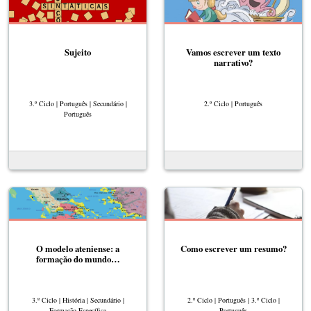
Sujeito
Vamos escrever um texto
narrativo?
3.º Ciclo | Português | Secundário |
2.º Ciclo | Português
Português
O modelo ateniense: a
Como escrever um resumo?
formação do mundo…
3.º Ciclo | História | Secundário |
2.º Ciclo | Português | 3.º Ciclo |
Formação Específica
Português