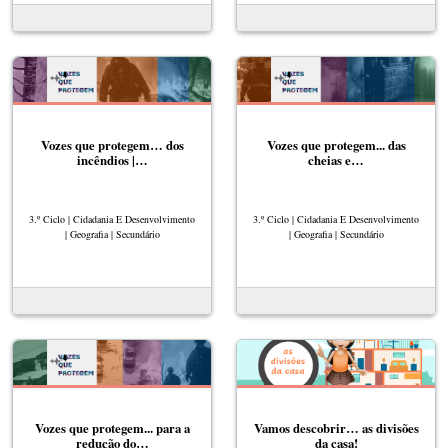
Vozes que protegem… dos
Vozes que protegem... das
incêndios |…
cheias e…
3.º Ciclo | Cidadania E Desenvolvimento
3.º Ciclo | Cidadania E Desenvolvimento
| Geografia | Secundário
| Geografia | Secundário
Vozes que protegem... para a
Vamos descobrir… as divisões
redução do…
da casa!