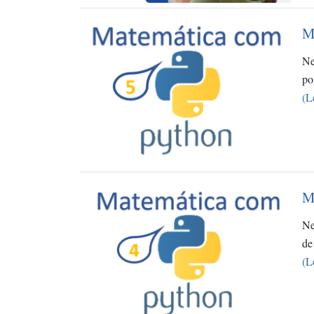
M
Ne
p
(L
M
Ne
d
(L