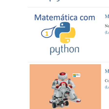
M
Ne
(L
M
Co
(L