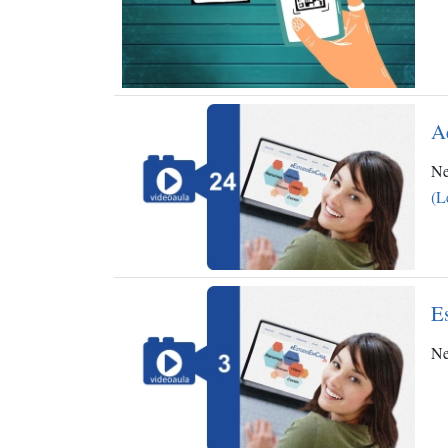
A
Ne
(L
Es
Ne