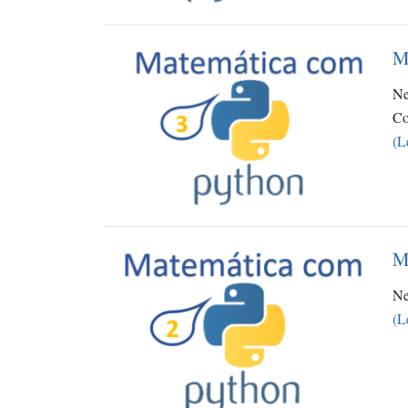
M
Ne
C
(L
M
Ne
(L