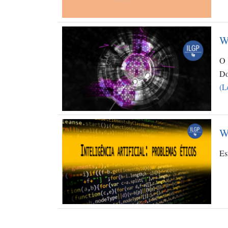
W
O 
D
(L
We
Es